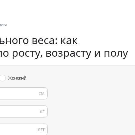
веса
ного веса: как
о росту, возрасту и полу
Женский
СМ
КГ
ЛЕТ