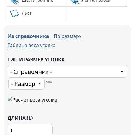
Лист
Из справочника
По размеру
Таблица веса уголка
ТИП И РАЗМЕР УГОЛКА
мм
ДЛИНА (L)
b