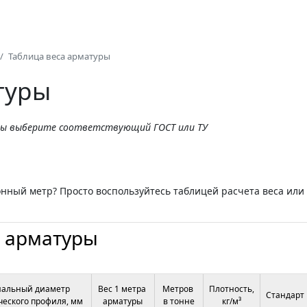
Таблица веса арматуры
туры
ы выберите соответствующий ГОСТ или ТУ
онный метр? Просто воспользуйтесь таблицей расчета веса или
й арматуры
альный диаметр 
Вес 1 метра 
Метров 
Плотность, 
Стандарт
еского профиля, мм
арматуры
в тонне
кг/м³