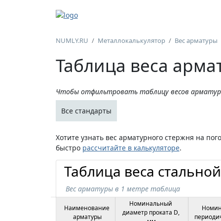
NUMLY.RU
Металлокалькулятор
Вес арматуры
Таблица веса арма
Чтобы отфильтровать таблицу весов арматур
Все стандарты
Хотите узнать вес арматурного стержня на пог
быстро
рассчитайте в калькуляторе
.
Таблица веса стально
Вес арматуры в 1 метре таблица
Номинальный 
Наименование 
Номин
диаметр проката D, 
арматуры
периодич