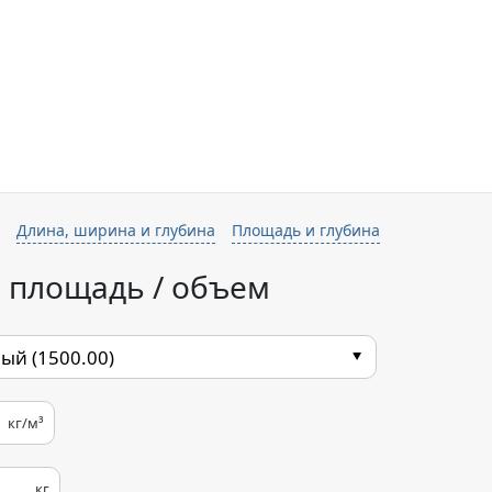
Длина, ширина и глубина
Площадь и глубина
в площадь / объем
кг/м³
кг